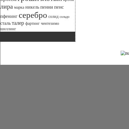
лира
никель
пенни
пенс
марка
серебро
пфенинг
солид
сольдо
талер
сталь
фартинг
чентезимо
шиллинг